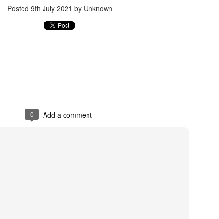
Posted
9th July 2021
by Unknown
Jugaad lest you 
Whom as Army officer you donot have to Salute
0
Add a comment
our idea?