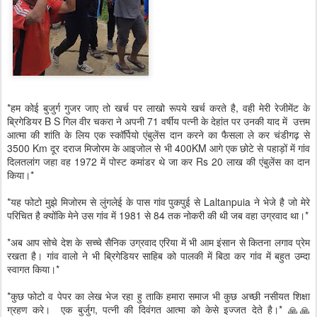
*हम कोई बुजुर्ग गुजर जाए तो खर्च पर लाखो रूपये खर्च करते है, वही मेरी रेजीमेंट के
ब्रिगेडियर B S गिल वीर चकरा ने अपनी 71 वर्षीय पत्नी के देहांत पर उनकी याद में उत्तम
आत्मा की शांति के लिय एक स्कॉर्पियो एंबुलेंस दान करने का फैसला ले कर चंडीगढ़ से
3500 Km दूर दराज मिजोरम के आइजोल से भी 400KM आगे एक छोटे से पहाड़ों में गांव
दिलतलांग जहा वह 1972 में पोस्ट कमांडर थे जा कर Rs 20 लाख की एंबुलेंस का दान
किया।*
*यह फोटो मुझे मिजोरम से लुंगलेई के पास गांव पुकपुई से Laltanpuia ने भेजे है जो मेरे
परिचित है क्योंकि मेने उस गांव में 1981 से 84 तक नोकरी की थी जब वहा उग्रवाद था।*
*अब आप सोचे देश के सच्चे सैनिक उग्रवाद एरिया में भी आम इंसान से कितना लगाव प्रेम
रखता है। गांव वालो ने भी ब्रिगेडियर साहिब को पालकी में बिठा कर गांव में बहुत उम्दा
स्वागत किया।*
*कुछ फोटो व पेपर का लेख भेज रहा हु ताकि हमारा समाज भी कुछ अच्छी नसीयत शिक्षा
ग्रहण करे। एक बुर्जुग, पत्नी की दिवंगत आत्मा को केसे इज्जत देते है।* 🙏🙏